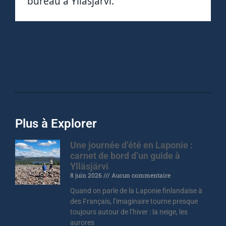
bureau à Ylläsjärvi.
Plus à Explorer
Une journée d’été en Laponie :
carnet de bord d’un guide à
Ylläsjärvi
8 juin 2026
Aucun commentaire
Quand on parle de la Laponie finlandaise à
des Français, l’imaginaire tourne presque
toujours autour de l’hiver : la neige, les
aurores