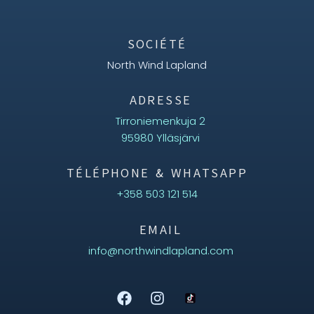
l
SOCIÉTÉ
North Wind Lapland
ADRESSE
Tirroniemenkuja 2
95980 Ylläsjärvi
TÉLÉPHONE & WHATSAPP
+358 503 121 514
EMAIL
info@northwindlapland.com
Aurora
Online